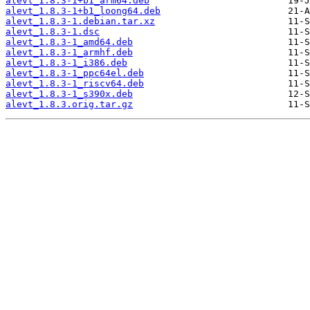
alevt_1.8.3-1+b1_arm64.deb
alevt_1.8.3-1+b1_loong64.deb
alevt_1.8.3-1.debian.tar.xz
alevt_1.8.3-1.dsc
alevt_1.8.3-1_amd64.deb
alevt_1.8.3-1_armhf.deb
alevt_1.8.3-1_i386.deb
alevt_1.8.3-1_ppc64el.deb
alevt_1.8.3-1_riscv64.deb
alevt_1.8.3-1_s390x.deb
alevt_1.8.3.orig.tar.gz