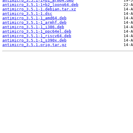
antimicro_3.5.1-1+b1_arm64.deb
antimicro_3.5.1-1+b2_loong64.deb
antimicro_3.5.1-1.debian.tar.xz
antimicro_3.5.1-1.dsc
antimicro_3.5.1-1_amd64.deb
antimicro_3.5.1-1_armhf.deb
antimicro_3.5.1-1_i386.deb
antimicro_3.5.1-1_ppc64el.deb
antimicro_3.5.1-1_riscv64.deb
antimicro_3.5.1-1_s390x.deb
antimicro_3.5.1.orig.tar.gz