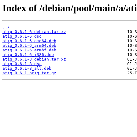
Index of /debian/pool/main/a/ati
../
atig_0.6.1-6.debian.tar.xz
atig_0.6.1-6.dsc
atig_0.6.1-6_amd64.deb
atig_0.6.1-6_arm64.deb
atig_0.6.1-6_armhf.deb
atig_0.6.1-6_i386.deb
atig_0.6.1-8.debian.tar.xz
atig_0.6.1-8.dsc
atig_0.6.1-8_all.deb
atig_0.6.1.orig.tar.gz