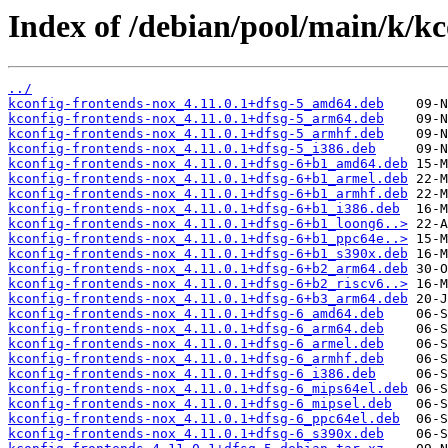
Index of /debian/pool/main/k/kc
../
kconfig-frontends-nox_4.11.0.1+dfsg-5_amd64.deb
kconfig-frontends-nox_4.11.0.1+dfsg-5_arm64.deb
kconfig-frontends-nox_4.11.0.1+dfsg-5_armhf.deb
kconfig-frontends-nox_4.11.0.1+dfsg-5_i386.deb
kconfig-frontends-nox_4.11.0.1+dfsg-6+b1_amd64.deb
kconfig-frontends-nox_4.11.0.1+dfsg-6+b1_armel.deb
kconfig-frontends-nox_4.11.0.1+dfsg-6+b1_armhf.deb
kconfig-frontends-nox_4.11.0.1+dfsg-6+b1_i386.deb
kconfig-frontends-nox_4.11.0.1+dfsg-6+b1_loong6..>
kconfig-frontends-nox_4.11.0.1+dfsg-6+b1_ppc64e..>
kconfig-frontends-nox_4.11.0.1+dfsg-6+b1_s390x.deb
kconfig-frontends-nox_4.11.0.1+dfsg-6+b2_arm64.deb
kconfig-frontends-nox_4.11.0.1+dfsg-6+b2_riscv6..>
kconfig-frontends-nox_4.11.0.1+dfsg-6+b3_arm64.deb
kconfig-frontends-nox_4.11.0.1+dfsg-6_amd64.deb
kconfig-frontends-nox_4.11.0.1+dfsg-6_arm64.deb
kconfig-frontends-nox_4.11.0.1+dfsg-6_armel.deb
kconfig-frontends-nox_4.11.0.1+dfsg-6_armhf.deb
kconfig-frontends-nox_4.11.0.1+dfsg-6_i386.deb
kconfig-frontends-nox_4.11.0.1+dfsg-6_mips64el.deb
kconfig-frontends-nox_4.11.0.1+dfsg-6_mipsel.deb
kconfig-frontends-nox_4.11.0.1+dfsg-6_ppc64el.deb
kconfig-frontends-nox_4.11.0.1+dfsg-6_s390x.deb