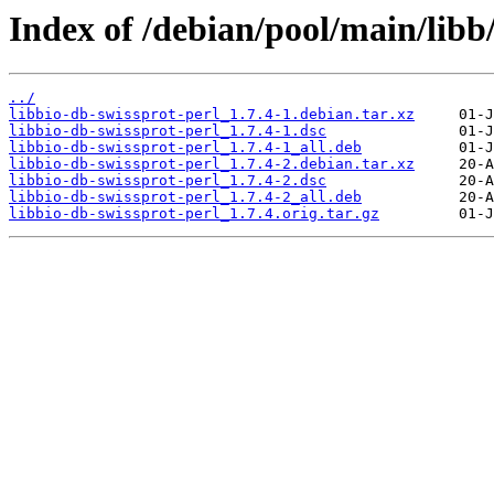
Index of /debian/pool/main/libb/
../
libbio-db-swissprot-perl_1.7.4-1.debian.tar.xz
libbio-db-swissprot-perl_1.7.4-1.dsc
libbio-db-swissprot-perl_1.7.4-1_all.deb
libbio-db-swissprot-perl_1.7.4-2.debian.tar.xz
libbio-db-swissprot-perl_1.7.4-2.dsc
libbio-db-swissprot-perl_1.7.4-2_all.deb
libbio-db-swissprot-perl_1.7.4.orig.tar.gz