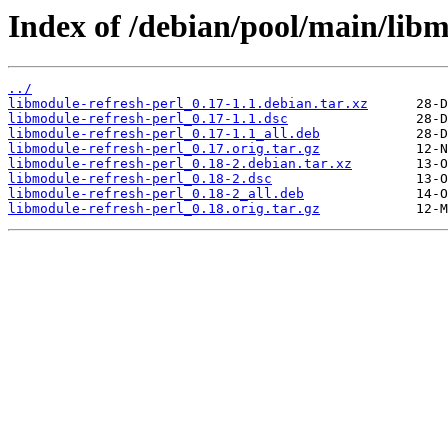
Index of /debian/pool/main/libm
../
libmodule-refresh-perl_0.17-1.1.debian.tar.xz
libmodule-refresh-perl_0.17-1.1.dsc
libmodule-refresh-perl_0.17-1.1_all.deb
libmodule-refresh-perl_0.17.orig.tar.gz
libmodule-refresh-perl_0.18-2.debian.tar.xz
libmodule-refresh-perl_0.18-2.dsc
libmodule-refresh-perl_0.18-2_all.deb
libmodule-refresh-perl_0.18.orig.tar.gz