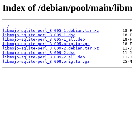
Index of /debian/pool/main/libm
../
libmojo-sqlite-perl_3.005-1.debian.tar.xz
libmojo-sqlite-perl_3.005-1.dsc
libmojo-sqlite-perl_3.005-1_all.deb
libmojo-sqlite-perl_3.005.orig.tar.gz
libmojo-sqlite-perl_3.009-2.debian.tar.xz
libmojo-sqlite-perl_3.009-2.dsc
libmojo-sqlite-perl_3.009-2_all.deb
libmojo-sqlite-perl_3.009.orig.tar.gz