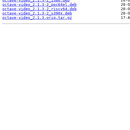
octave-video_2.1.3-2_i386.deb
octave-video_2.1.3-2_ppc64el.deb
octave-video_2.1.3-2_riscv64.deb
octave-video_2.1.3-2_s390x.deb
octave-video_2.1.3.orig.tar.gz