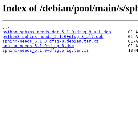
Index of /debian/pool/main/s/sp
../
python-sphinx-needs-doc_5.1.0+dfsg-8_all.deb
python3-sphinx-needs_5.1.0+dfsg-8_all.deb
sphinx-needs_5.1.0+dfsg-8.debian.tar.xz
sphinx-needs_5.1.0+dfsg-8.dsc
sphinx-needs_5.1.0+dfsg.orig.tar.xz