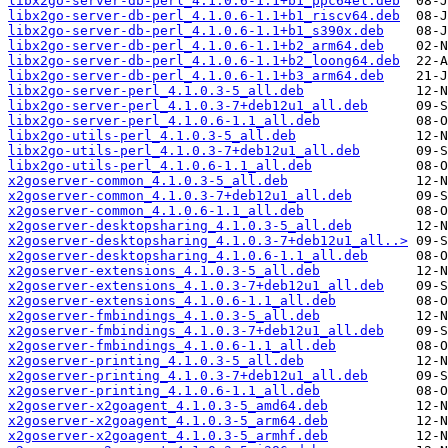
libx2go-server-db-perl_4.1.0.6-1.1+b1_ppc64el.deb
libx2go-server-db-perl_4.1.0.6-1.1+b1_riscv64.deb
libx2go-server-db-perl_4.1.0.6-1.1+b1_s390x.deb
libx2go-server-db-perl_4.1.0.6-1.1+b2_arm64.deb
libx2go-server-db-perl_4.1.0.6-1.1+b2_loong64.deb
libx2go-server-db-perl_4.1.0.6-1.1+b3_arm64.deb
libx2go-server-perl_4.1.0.3-5_all.deb
libx2go-server-perl_4.1.0.3-7+deb12u1_all.deb
libx2go-server-perl_4.1.0.6-1.1_all.deb
libx2go-utils-perl_4.1.0.3-5_all.deb
libx2go-utils-perl_4.1.0.3-7+deb12u1_all.deb
libx2go-utils-perl_4.1.0.6-1.1_all.deb
x2goserver-common_4.1.0.3-5_all.deb
x2goserver-common_4.1.0.3-7+deb12u1_all.deb
x2goserver-common_4.1.0.6-1.1_all.deb
x2goserver-desktopsharing_4.1.0.3-5_all.deb
x2goserver-desktopsharing_4.1.0.3-7+deb12u1_all..>
x2goserver-desktopsharing_4.1.0.6-1.1_all.deb
x2goserver-extensions_4.1.0.3-5_all.deb
x2goserver-extensions_4.1.0.3-7+deb12u1_all.deb
x2goserver-extensions_4.1.0.6-1.1_all.deb
x2goserver-fmbindings_4.1.0.3-5_all.deb
x2goserver-fmbindings_4.1.0.3-7+deb12u1_all.deb
x2goserver-fmbindings_4.1.0.6-1.1_all.deb
x2goserver-printing_4.1.0.3-5_all.deb
x2goserver-printing_4.1.0.3-7+deb12u1_all.deb
x2goserver-printing_4.1.0.6-1.1_all.deb
x2goserver-x2goagent_4.1.0.3-5_amd64.deb
x2goserver-x2goagent_4.1.0.3-5_arm64.deb
x2goserver-x2goagent_4.1.0.3-5_armhf.deb