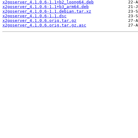
x2goserver_4.1.0.6-1.1+b2_loong64.deb
x2goserver_4.1.0.6-1.1+b3_arm64.deb
x2goserver_4.1.0.6-1.1.debian.tar.xz
x2goserver_4.1.0.6-1.1.dsc
x2goserver_4.1.0.6.orig.tar.gz
x2goserver_4.1.0.6.orig.tar.gz.asc