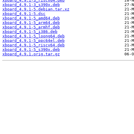
xboard_4.9.1-3_riscv64.deb
xboard_4.9.1-3_s390x.deb
xboard_4.9.1-5.debian.tar.xz
xboard_4.9.1-5.dsc
xboard_4.9.1-5_amd64.deb
xboard_4.9.1-5_arm64.deb
xboard_4.9.1-5_armhf.deb
xboard_4.9.1-5_i386.deb
xboard_4.9.1-5_loong64.deb
xboard_4.9.1-5_ppc64el.deb
xboard_4.9.1-5_riscv64.deb
xboard_4.9.1-5_s390x.deb
xboard_4.9.1.orig.tar.gz