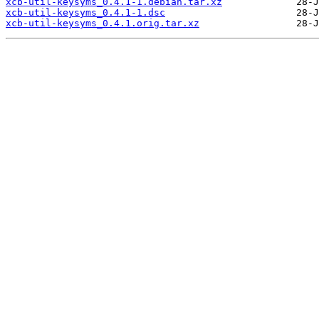
xcb-util-keysyms_0.4.1-1.debian.tar.xz
xcb-util-keysyms_0.4.1-1.dsc
xcb-util-keysyms_0.4.1.orig.tar.xz