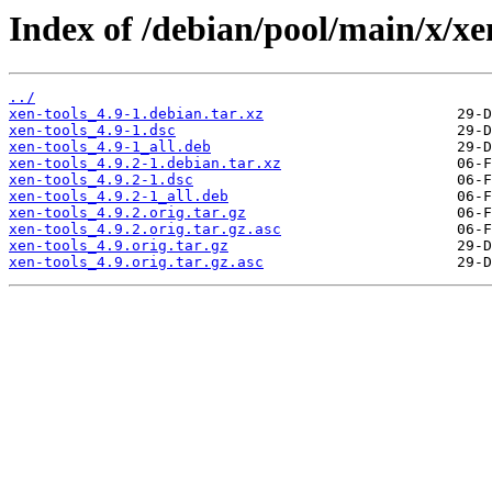
Index of /debian/pool/main/x/xen
../
xen-tools_4.9-1.debian.tar.xz
xen-tools_4.9-1.dsc
xen-tools_4.9-1_all.deb
xen-tools_4.9.2-1.debian.tar.xz
xen-tools_4.9.2-1.dsc
xen-tools_4.9.2-1_all.deb
xen-tools_4.9.2.orig.tar.gz
xen-tools_4.9.2.orig.tar.gz.asc
xen-tools_4.9.orig.tar.gz
xen-tools_4.9.orig.tar.gz.asc