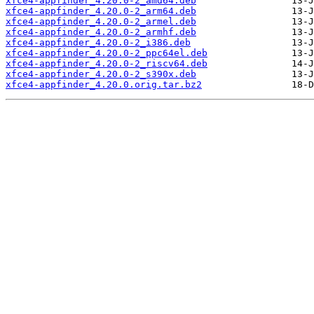
xfce4-appfinder_4.20.0-2_amd64.deb
xfce4-appfinder_4.20.0-2_arm64.deb
xfce4-appfinder_4.20.0-2_armel.deb
xfce4-appfinder_4.20.0-2_armhf.deb
xfce4-appfinder_4.20.0-2_i386.deb
xfce4-appfinder_4.20.0-2_ppc64el.deb
xfce4-appfinder_4.20.0-2_riscv64.deb
xfce4-appfinder_4.20.0-2_s390x.deb
xfce4-appfinder_4.20.0.orig.tar.bz2