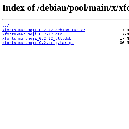
Index of /debian/pool/main/x/x
../
xfonts-marumoji_0.2-12.debian.tar.xz
xfonts-marumoji_0.2-12.dsc
xfonts-marumoji_0.2-12_all.deb
xfonts-marumoji_0.2.orig.tar.gz