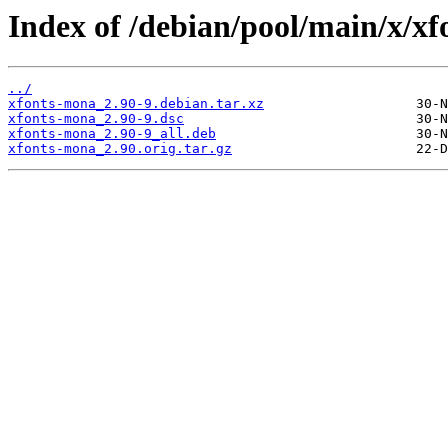
Index of /debian/pool/main/x/x
../
xfonts-mona_2.90-9.debian.tar.xz
xfonts-mona_2.90-9.dsc
xfonts-mona_2.90-9_all.deb
xfonts-mona_2.90.orig.tar.gz