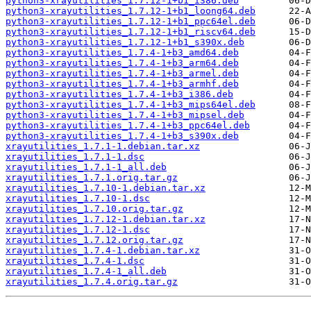
python3-xrayutilities_1.7.12-1+b1_i386.deb
python3-xrayutilities_1.7.12-1+b1_loong64.deb
python3-xrayutilities_1.7.12-1+b1_ppc64el.deb
python3-xrayutilities_1.7.12-1+b1_riscv64.deb
python3-xrayutilities_1.7.12-1+b1_s390x.deb
python3-xrayutilities_1.7.4-1+b3_amd64.deb
python3-xrayutilities_1.7.4-1+b3_arm64.deb
python3-xrayutilities_1.7.4-1+b3_armel.deb
python3-xrayutilities_1.7.4-1+b3_armhf.deb
python3-xrayutilities_1.7.4-1+b3_i386.deb
python3-xrayutilities_1.7.4-1+b3_mips64el.deb
python3-xrayutilities_1.7.4-1+b3_mipsel.deb
python3-xrayutilities_1.7.4-1+b3_ppc64el.deb
python3-xrayutilities_1.7.4-1+b3_s390x.deb
xrayutilities_1.7.1-1.debian.tar.xz
xrayutilities_1.7.1-1.dsc
xrayutilities_1.7.1-1_all.deb
xrayutilities_1.7.1.orig.tar.gz
xrayutilities_1.7.10-1.debian.tar.xz
xrayutilities_1.7.10-1.dsc
xrayutilities_1.7.10.orig.tar.gz
xrayutilities_1.7.12-1.debian.tar.xz
xrayutilities_1.7.12-1.dsc
xrayutilities_1.7.12.orig.tar.gz
xrayutilities_1.7.4-1.debian.tar.xz
xrayutilities_1.7.4-1.dsc
xrayutilities_1.7.4-1_all.deb
xrayutilities_1.7.4.orig.tar.gz