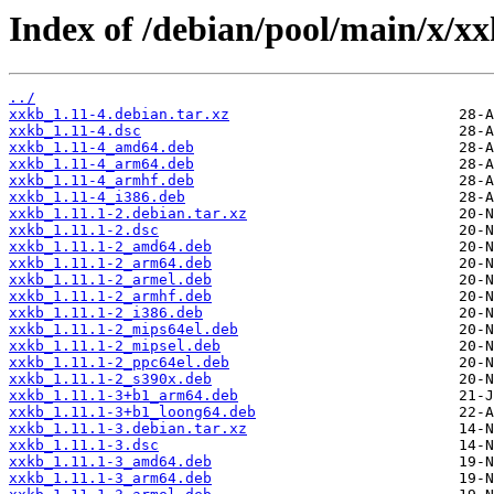
Index of /debian/pool/main/x/xx
../
xxkb_1.11-4.debian.tar.xz
xxkb_1.11-4.dsc
xxkb_1.11-4_amd64.deb
xxkb_1.11-4_arm64.deb
xxkb_1.11-4_armhf.deb
xxkb_1.11-4_i386.deb
xxkb_1.11.1-2.debian.tar.xz
xxkb_1.11.1-2.dsc
xxkb_1.11.1-2_amd64.deb
xxkb_1.11.1-2_arm64.deb
xxkb_1.11.1-2_armel.deb
xxkb_1.11.1-2_armhf.deb
xxkb_1.11.1-2_i386.deb
xxkb_1.11.1-2_mips64el.deb
xxkb_1.11.1-2_mipsel.deb
xxkb_1.11.1-2_ppc64el.deb
xxkb_1.11.1-2_s390x.deb
xxkb_1.11.1-3+b1_arm64.deb
xxkb_1.11.1-3+b1_loong64.deb
xxkb_1.11.1-3.debian.tar.xz
xxkb_1.11.1-3.dsc
xxkb_1.11.1-3_amd64.deb
xxkb_1.11.1-3_arm64.deb