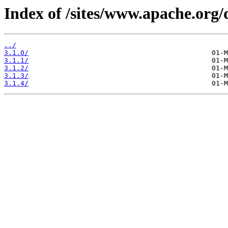
Index of /sites/www.apache.org/d
../
3.1.0/
3.1.1/
3.1.2/
3.1.3/
3.1.4/