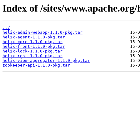
Index of /sites/www.apache.org/h
../
helix-admin-webapp-1.1.0-pkg.tar
helix-agent-1.1.0-pkg.tar
helix-core-1.1.0-pkg.tar
helix-front-1.1.0-pkg.tar
helix-lock-1.1.0-pkg.tar
helix-rest-1.1.0-pkg.tar
helix-view-aggregator-1.1.0-pkg.tar
zookeeper-api-1.1.0-pkg.tar