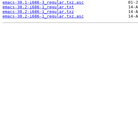
emacs-30.1-i686-3_regular.txz.asc
emacs-30.2-i686-1_regular.txt
emacs-30.2-i686-1_regular.txz
emacs-30.2-i686-1_regular.txz.asc