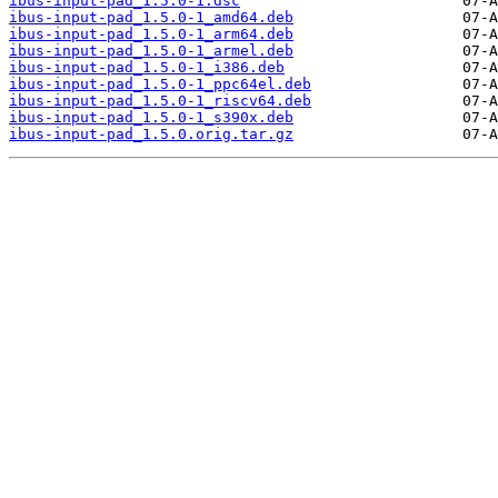
ibus-input-pad_1.5.0-1.dsc
ibus-input-pad_1.5.0-1_amd64.deb
ibus-input-pad_1.5.0-1_arm64.deb
ibus-input-pad_1.5.0-1_armel.deb
ibus-input-pad_1.5.0-1_i386.deb
ibus-input-pad_1.5.0-1_ppc64el.deb
ibus-input-pad_1.5.0-1_riscv64.deb
ibus-input-pad_1.5.0-1_s390x.deb
ibus-input-pad_1.5.0.orig.tar.gz