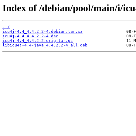
Index of /debian/pool/main/i/icu
../
icu4j-4.4_4.4.2.2-4.debian.tar.xz
icu4j-4.4_4.4.2.2-4.dsc
icu4j-4.4_4.4.2.2.orig.tar.gz
libicu4j-4.4-java_4.4.2.2-4_all.deb