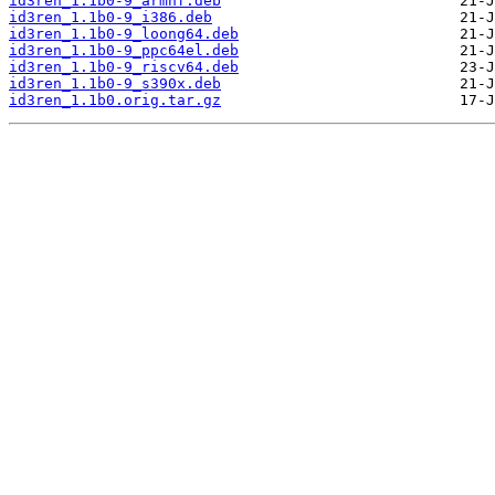
id3ren_1.1b0-9_armhf.deb
id3ren_1.1b0-9_i386.deb
id3ren_1.1b0-9_loong64.deb
id3ren_1.1b0-9_ppc64el.deb
id3ren_1.1b0-9_riscv64.deb
id3ren_1.1b0-9_s390x.deb
id3ren_1.1b0.orig.tar.gz