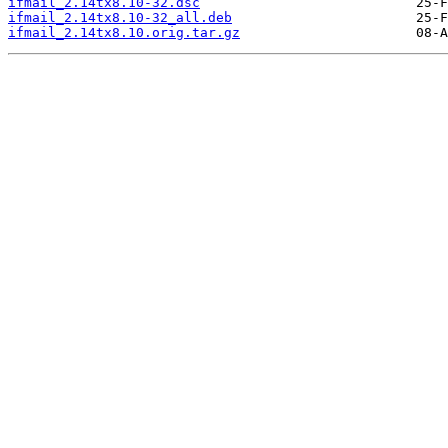
ifmail_2.14tx8.10-32.dsc
ifmail_2.14tx8.10-32_all.deb
ifmail_2.14tx8.10.orig.tar.gz