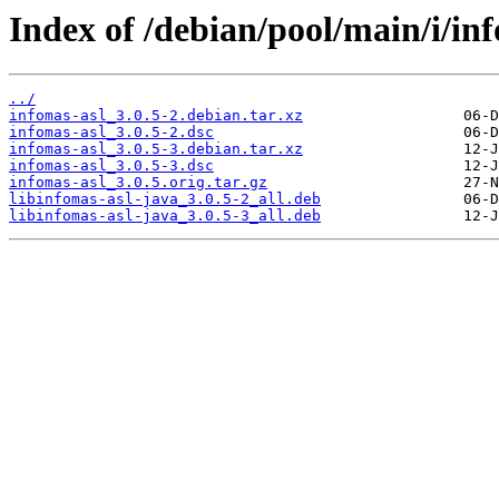
Index of /debian/pool/main/i/inf
../
infomas-asl_3.0.5-2.debian.tar.xz
infomas-asl_3.0.5-2.dsc
infomas-asl_3.0.5-3.debian.tar.xz
infomas-asl_3.0.5-3.dsc
infomas-asl_3.0.5.orig.tar.gz
libinfomas-asl-java_3.0.5-2_all.deb
libinfomas-asl-java_3.0.5-3_all.deb