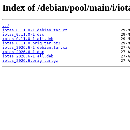
Index of /debian/pool/main/i/iot
../
iotas_0.11.0-1.debian.tar.xz
iotas_0.11.0-1.dsc
iotas_0.11.0-1_all.deb
iotas_0.11.0.orig.tar.bz2
iotas_2026.6-1.debian.tar.xz
iotas_2026.6-1.dsc
iotas_2026.6-1_all.deb
iotas_2026.6.orig.tar.gz