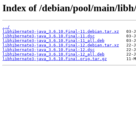
Index of /debian/pool/main/libh
../
libhibernate3-java_3.6.10.Final-11.debian.tar.xz
libhibernate3-java_3.6.10.Final-11.dsc
libhibernate3-java_3.6.10.Final-11_all.deb
libhibernate3-java_3.6.10.Final-12.debian.tar.xz
libhibernate3-java_3.6.10.Final-12.dsc
libhibernate3-java_3.6.10.Final-12_all.deb
libhibernate3-java_3.6.10.Final.orig.tar.gz