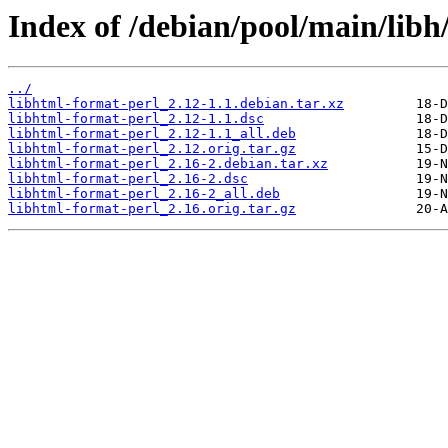
Index of /debian/pool/main/libh
../
libhtml-format-perl_2.12-1.1.debian.tar.xz
libhtml-format-perl_2.12-1.1.dsc
libhtml-format-perl_2.12-1.1_all.deb
libhtml-format-perl_2.12.orig.tar.gz
libhtml-format-perl_2.16-2.debian.tar.xz
libhtml-format-perl_2.16-2.dsc
libhtml-format-perl_2.16-2_all.deb
libhtml-format-perl_2.16.orig.tar.gz