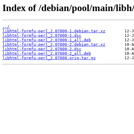
Index of /debian/pool/main/libh
../
libhtml-formfu-perl_2.07000-1.debian.tar.xz
libhtml-formfu-perl_2.07000-1.dsc
libhtml-formfu-perl_2.07000-1_all.deb
libhtml-formfu-perl_2.07000-2.debian.tar.xz
libhtml-formfu-perl_2.07000-2.dsc
libhtml-formfu-perl_2.07000-2_all.deb
libhtml-formfu-perl_2.07000.orig.tar.gz