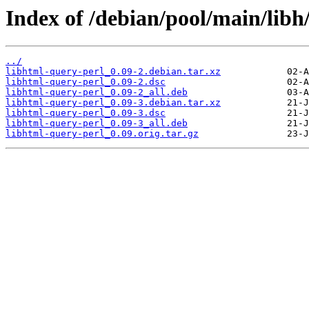
Index of /debian/pool/main/libh
../
libhtml-query-perl_0.09-2.debian.tar.xz
libhtml-query-perl_0.09-2.dsc
libhtml-query-perl_0.09-2_all.deb
libhtml-query-perl_0.09-3.debian.tar.xz
libhtml-query-perl_0.09-3.dsc
libhtml-query-perl_0.09-3_all.deb
libhtml-query-perl_0.09.orig.tar.gz