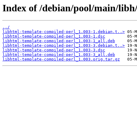
Index of /debian/pool/main/libh
../
libhtml-template-compiled-perl_1.003-1.debian.t..>
libhtml-template-compiled-perl_1.003-1.dsc
libhtml-template-compiled-perl_1.003-1_all.deb
libhtml-template-compiled-perl_1.003-3.debian.t..>
libhtml-template-compiled-perl_1.003-3.dsc
libhtml-template-compiled-perl_1.003-3_all.deb
libhtml-template-compiled-perl_1.003.orig.tar.gz