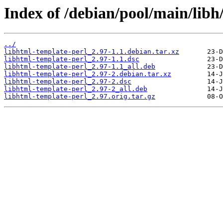
Index of /debian/pool/main/libh
../
libhtml-template-perl_2.97-1.1.debian.tar.xz
libhtml-template-perl_2.97-1.1.dsc
libhtml-template-perl_2.97-1.1_all.deb
libhtml-template-perl_2.97-2.debian.tar.xz
libhtml-template-perl_2.97-2.dsc
libhtml-template-perl_2.97-2_all.deb
libhtml-template-perl_2.97.orig.tar.gz