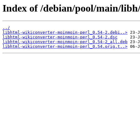
Index of /debian/pool/main/lib
../
libhtml-wikiconverter-moinmoin-perl_0.54-2.debi..>
libhtml-wikiconverter-moinmoin-perl_0.54-2.dsc
libhtml-wikiconverter-moinmoin-perl_0.54-2_all.deb
libhtml-wikiconverter-moinmoin-perl_0.54.orig.t..>