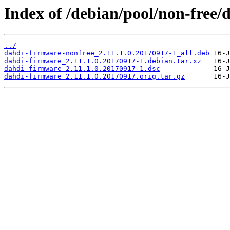
Index of /debian/pool/non-free/
../
dahdi-firmware-nonfree_2.11.1.0.20170917-1_all.deb
dahdi-firmware_2.11.1.0.20170917-1.debian.tar.xz
dahdi-firmware_2.11.1.0.20170917-1.dsc
dahdi-firmware_2.11.1.0.20170917.orig.tar.gz