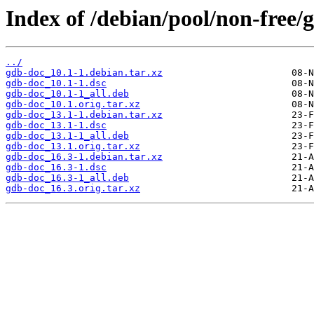
Index of /debian/pool/non-free/
../
gdb-doc_10.1-1.debian.tar.xz
gdb-doc_10.1-1.dsc
gdb-doc_10.1-1_all.deb
gdb-doc_10.1.orig.tar.xz
gdb-doc_13.1-1.debian.tar.xz
gdb-doc_13.1-1.dsc
gdb-doc_13.1-1_all.deb
gdb-doc_13.1.orig.tar.xz
gdb-doc_16.3-1.debian.tar.xz
gdb-doc_16.3-1.dsc
gdb-doc_16.3-1_all.deb
gdb-doc_16.3.orig.tar.xz