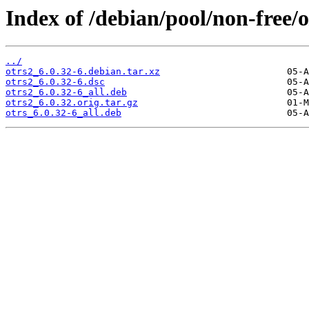
Index of /debian/pool/non-free/o
../
otrs2_6.0.32-6.debian.tar.xz
otrs2_6.0.32-6.dsc
otrs2_6.0.32-6_all.deb
otrs2_6.0.32.orig.tar.gz
otrs_6.0.32-6_all.deb