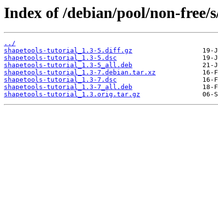
Index of /debian/pool/non-free/s
../
shapetools-tutorial_1.3-5.diff.gz
shapetools-tutorial_1.3-5.dsc
shapetools-tutorial_1.3-5_all.deb
shapetools-tutorial_1.3-7.debian.tar.xz
shapetools-tutorial_1.3-7.dsc
shapetools-tutorial_1.3-7_all.deb
shapetools-tutorial_1.3.orig.tar.gz