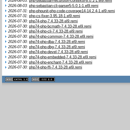
2026-08-03
:
php-sebastian-recursion-context8-8.0.1-1.el9.remi
2026-08-03
:
php-sebastian-cli-parser5-5.0.1-1.el9.remi
2026-07-31
:
php-phpunit-php-code-coverage14-14.2.4-1.el9.remi
2026-07-31
:
php-cs-fixer-3.95.18-1.el9.remi
2026-07-30
:
php74-php-7.4.33-28.el9.remi
2026-07-30
:
php74-php-bcmath-7.4.33-28.el9.remi
2026-07-30
:
php74-php-cli-7.4.33-28.el9.remi
2026-07-30
:
php74-php-common-7.4.33-28.el9.remi
2026-07-30
:
php74-php-dba-7.4.33-28.el9.remi
2026-07-30
:
php74-php-dbg-7.4.33-28.el9.remi
2026-07-30
:
php74-php-devel-7.4.33-28.el9.remi
2026-07-30
:
php74-php-embedded-7.4.33-28.el9.remi
2026-07-30
:
php74-php-enchant-7.4.33-28.el9.remi
2026-07-30
:
php74-php-ffi-7.4.33-28.el9.remi
XHTML
CSS
1.1 valide
2.0 valide