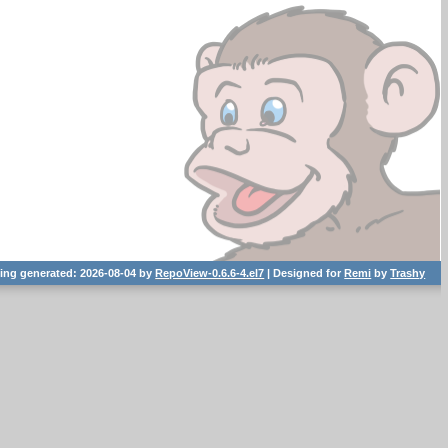
ting generated: 2026-08-04 by
RepoView-0.6.6-4.el7
| Designed for
Remi
by
Trashy