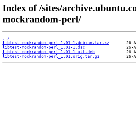
Index of /sites/archive.ubuntu.c
mockrandom-perl/
../
libtest-mockrandom-perl_1.01-1.debian.tar.xz
libtest-mockrandom-perl_1.01-1.dsc
libtest-mockrandom-perl_1.01-1_all.deb
libtest-mockrandom-perl_1.01.orig.tar.gz