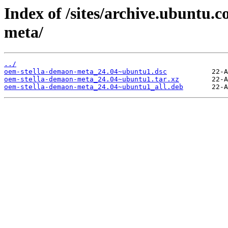
Index of /sites/archive.ubuntu.
meta/
../
oem-stella-demaon-meta_24.04~ubuntu1.dsc
oem-stella-demaon-meta_24.04~ubuntu1.tar.xz
oem-stella-demaon-meta_24.04~ubuntu1_all.deb