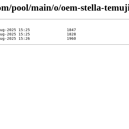
com/pool/main/o/oem-stella-temuj