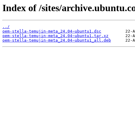
Index of /sites/archive.ubuntu.
../
oem-stella-temujin-meta_24.04~ubuntu1.dsc
oem-stella-temujin-meta_24.04~ubuntu1.tar.xz
oem-stella-temujin-meta_24.04~ubuntu1_all.deb