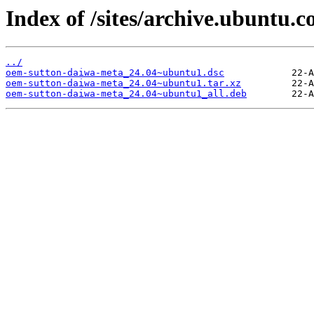
Index of /sites/archive.ubuntu
../
oem-sutton-daiwa-meta_24.04~ubuntu1.dsc
oem-sutton-daiwa-meta_24.04~ubuntu1.tar.xz
oem-sutton-daiwa-meta_24.04~ubuntu1_all.deb