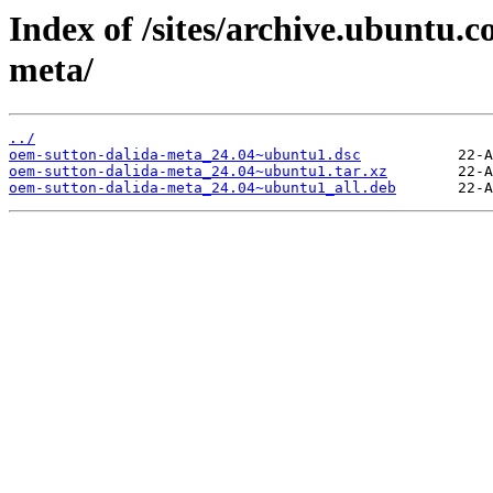
Index of /sites/archive.ubuntu.
meta/
../
oem-sutton-dalida-meta_24.04~ubuntu1.dsc
oem-sutton-dalida-meta_24.04~ubuntu1.tar.xz
oem-sutton-dalida-meta_24.04~ubuntu1_all.deb