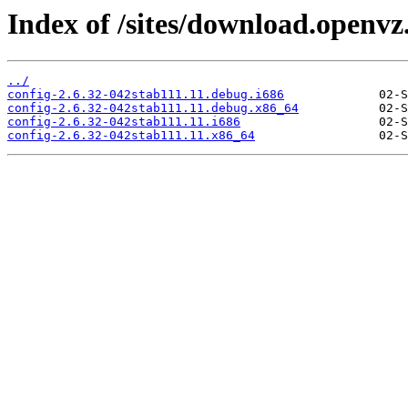
Index of /sites/download.openvz.
../
config-2.6.32-042stab111.11.debug.i686
config-2.6.32-042stab111.11.debug.x86_64
config-2.6.32-042stab111.11.i686
config-2.6.32-042stab111.11.x86_64