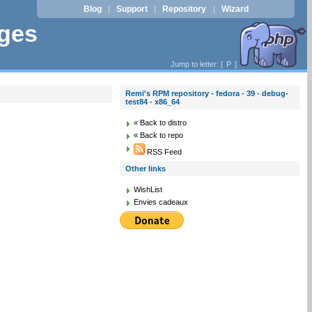
Blog
Support
Repository
Wizard
|
|
|
ages
Jump to letter: [
P
]
Remi's RPM repository - fedora - 39 - debug-
test84 - x86_64
« Back to distro
« Back to repo
RSS Feed
Other links
WishList
Envies cadeaux