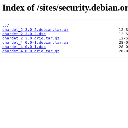
Index of /sites/security.debian.
../
chardet_2.3.0-2.debian.tar.xz
chardet_2.3.0-2.dsc
chardet_2.3.0.orig.tar.gz
chardet_4.0.0-1.debian.tar.xz
chardet_4.0.0-1.dsc
chardet_4.0.0.orig.tar.gz