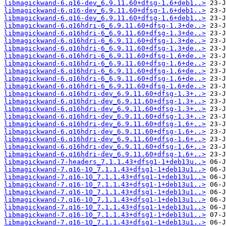
libmagickwand-6.q16-dev_6.9.11.60+dfsg-1.6+deb1..>
libmagickwand-6.q16-dev_6.9.11.60+dfsg-1.6+deb1..>
libmagickwand-6.q16-dev_6.9.11.60+dfsg-1.6+deb1..>
libmagickwand-6.q16hdri-6_6.9.11.60+dfsg-1.3+de..>
libmagickwand-6.q16hdri-6_6.9.11.60+dfsg-1.3+de..>
libmagickwand-6.q16hdri-6_6.9.11.60+dfsg-1.3+de..>
libmagickwand-6.q16hdri-6_6.9.11.60+dfsg-1.3+de..>
libmagickwand-6.q16hdri-6_6.9.11.60+dfsg-1.6+de..>
libmagickwand-6.q16hdri-6_6.9.11.60+dfsg-1.6+de..>
libmagickwand-6.q16hdri-6_6.9.11.60+dfsg-1.6+de..>
libmagickwand-6.q16hdri-6_6.9.11.60+dfsg-1.6+de..>
libmagickwand-6.q16hdri-6_6.9.11.60+dfsg-1.6+de..>
libmagickwand-6.q16hdri-dev_6.9.11.60+dfsg-1.3+..>
libmagickwand-6.q16hdri-dev_6.9.11.60+dfsg-1.3+..>
libmagickwand-6.q16hdri-dev_6.9.11.60+dfsg-1.3+..>
libmagickwand-6.q16hdri-dev_6.9.11.60+dfsg-1.3+..>
libmagickwand-6.q16hdri-dev_6.9.11.60+dfsg-1.6+..>
libmagickwand-6.q16hdri-dev_6.9.11.60+dfsg-1.6+..>
libmagickwand-6.q16hdri-dev_6.9.11.60+dfsg-1.6+..>
libmagickwand-6.q16hdri-dev_6.9.11.60+dfsg-1.6+..>
libmagickwand-6.q16hdri-dev_6.9.11.60+dfsg-1.6+..>
libmagickwand-7-headers_7.1.1.43+dfsg1-1+deb13u..>
libmagickwand-7.q16-10_7.1.1.43+dfsg1-1+deb13u1..>
libmagickwand-7.q16-10_7.1.1.43+dfsg1-1+deb13u1..>
libmagickwand-7.q16-10_7.1.1.43+dfsg1-1+deb13u1..>
libmagickwand-7.q16-10_7.1.1.43+dfsg1-1+deb13u1..>
libmagickwand-7.q16-10_7.1.1.43+dfsg1-1+deb13u1..>
libmagickwand-7.q16-10_7.1.1.43+dfsg1-1+deb13u1..>
libmagickwand-7.q16-10_7.1.1.43+dfsg1-1+deb13u1..>
libmagickwand-7.q16-10_7.1.1.43+dfsg1-1+deb13u1..>