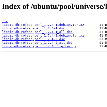
Index of /ubuntu/pool/universe/l
../
libbio-db-refseq-perl_1.7.4-1.debian.tar.xz
libbio-db-refseq-perl_1.7.4-1.dsc
libbio-db-refseq-perl_1.7.4-1_all.deb
libbio-db-refseq-perl_1.7.4-2.debian.tar.xz
libbio-db-refseq-perl_1.7.4-2.dsc
libbio-db-refseq-perl_1.7.4-2_all.deb
libbio-db-refseq-perl_1.7.4.orig.tar.gz