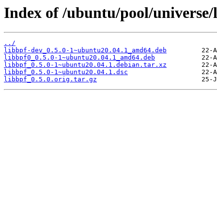
Index of /ubuntu/pool/universe/l
../
libbpf-dev_0.5.0-1~ubuntu20.04.1_amd64.deb
libbpf0_0.5.0-1~ubuntu20.04.1_amd64.deb
libbpf_0.5.0-1~ubuntu20.04.1.debian.tar.xz
libbpf_0.5.0-1~ubuntu20.04.1.dsc
libbpf_0.5.0.orig.tar.gz